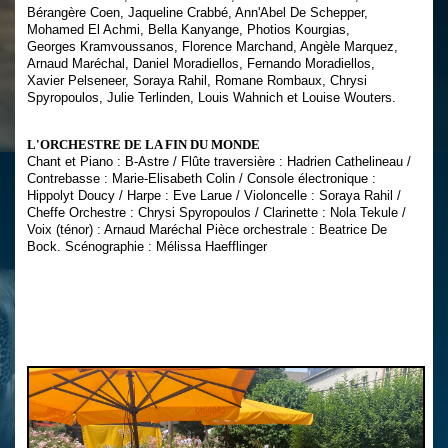
Bérangère Coen, Jaqueline Crabbé, Ann'Abel De Schepper,
Mohamed El Achmi, Bella Kanyange, Photios Kourgias,
Georges Kramvoussanos, Florence Marchand, Angèle Marquez,
Arnaud Maréchal, Daniel Moradiellos, Fernando Moradiellos,
Xavier Pelseneer, Soraya Rahil, Romane Rombaux, Chrysi
Spyropoulos, Julie Terlinden, Louis Wahnich et Louise Wouters.
L'ORCHESTRE DE LA FIN DU MONDE
Chant et Piano : B-Astre / Flûte traversière : Hadrien Cathelineau /
Contrebasse : Marie-Elisabeth Colin / Console électronique :
Hippolyt Doucy / Harpe : Eve Larue / Violoncelle : Soraya Rahil /
Cheffe Orchestre : Chrysi Spyropoulos / Clarinette : Nola Tekule /
Voix (ténor) : Arnaud Maréchal Pièce orchestrale : Beatrice De
Bock. Scénographie : Mélissa Haefflinger